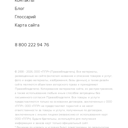
Контакты
Блог
Глоссарий
Карта сайта
8 800 222 94 76
© 2000 - 2026, ООО «ППР» (Правообладатель). Все материалы,
размещенные на сайте (включая название и описание товаров и услуг,
фото и видео материалы, изображения, базы данных), а также дизайн
сайта являются объектами авторского права и принадлежат
Правообладателю. Копирование материалов сайта, их распространение,
а также использование любым иным способом запрещены без
письменного согласия Правообладателя. Все товары и услуги
предоставляются только на основании договоров, заключенных с ООО
«ППР». ООО «ППР» не предоставляет гарантий и не несет
ответственности за товары и услуги, полученные по договорам,
заключенным с иными лицами (независимо от использования карт
ООО «ППР»). Будьте бдительны, используйте для получения
информации и заказа карт только официальный сайт.
* Решение по кредиту и условия будут представлены по результатам