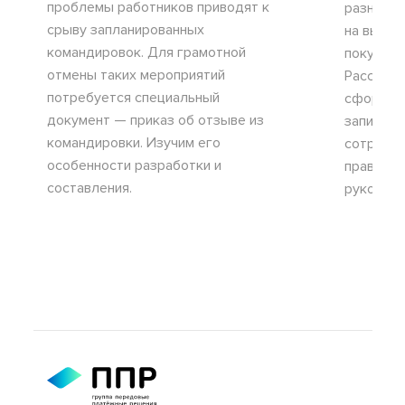
проблемы работников приводят к
разными:
срыву запланированных
на выдач
командировок. Для грамотной
покупки 
отмены таких мероприятий
Рассмотр
потребуется специальный
сформир
документ — приказ об отзыве из
записку 
командировки. Изучим его
сотрудни
особенности разработки и
правовы
составления.
руководс