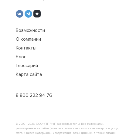
Возможности
О компании
Контакты
Блог
Глоссарий
Карта сайта
8 800 222 94 76
© 2000 - 2026, ООО «ППР» (Правообладатель). Все материалы,
размещенные на сайте (включая название и описание товаров и услуг,
фото и видео материалы, изображения, базы данных), а также дизайн