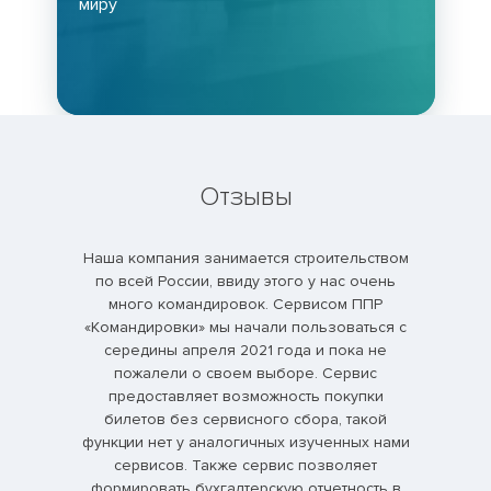
миру
Отзывы
ания!
Наша компания занимается строительством
Н
лгода,
по всей России, ввиду этого у нас очень
польз
неджер
много командировок. Сервисом ППР
ещё не
приятно!
«Командировки» мы начали пользоваться с
Но 
середины апреля 2021 года и пока не
реал
пожалели о своем выборе. Сервис
комисс
предоставляет возможность покупки
оценил
билетов без сервисного сбора, такой
из
функции нет у аналогичных изученных нами
преи
сервисов. Также сервис позволяет
ре
формировать бухгалтерскую отчетность в
На