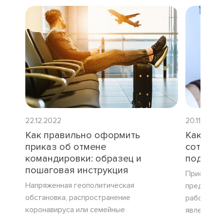
22.12.2022
20.11.202
Как правильно оформить
Как во
приказ об отмене
сотруд
командировки: образец и
подотч
пошаговая инструкция
Приобрет
Напряженная геополитическая
предприя
обстановка, распространение
работник
коронавируса или семейные
явление.