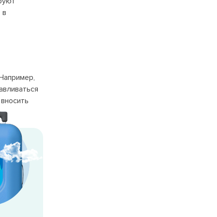
ируют
 в
 Например,
навливаться
 вносить