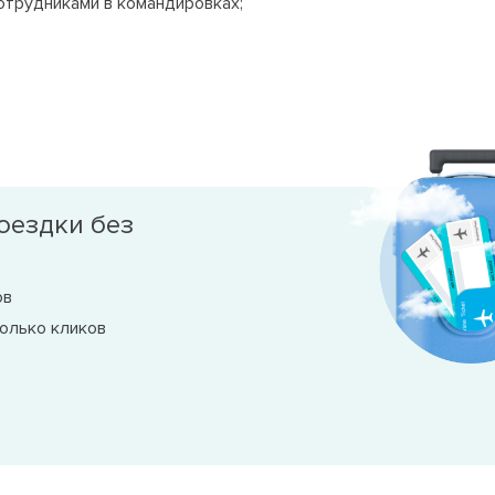
отрудниками в командировках;
оездки без
ов
олько кликов