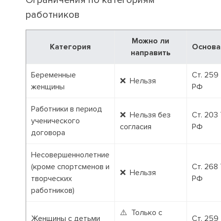
Ограничения по категориям
работников
Можно ли
Категория
Основа
направить
Беременные
Ст. 259
❌ Нельзя
женщины
РФ
Работники в период
❌ Нельзя без
Ст. 203
ученического
согласия
РФ
договора
Несовершеннолетние
(кроме спортсменов и
Ст. 268
❌ Нельзя
творческих
РФ
работников)
⚠️ Только с
Женщины с детьми
Ст. 259